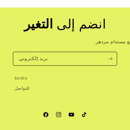
انضم إلى
التغير
ع مستدام مزدهر.
بريد إلكتروني
bodra
للتواصل
تيك
موقع
انستغرام
فيسبوك
توك
YouTube