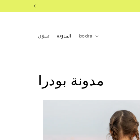
تخطى
الى
المحتوى
bodra
المدوّنة
تسوّق
مدونة بودرا