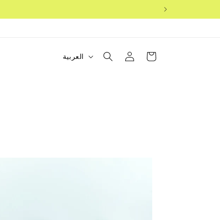
عربة
تسجيل
ل
العربية
التسوق
الدخول
غ
ة